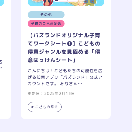
その他
子供の自己肯定感
育
が
【パズランドオリジナル子育
こ
てワークシート❶】こどもの
得意ジャンルを見極める「得
意はっけんシート」
広
ア
こんにちは！こどもたちの可能性を広
げる知育アプリ「パズランド」公式ア
カウントです。 みなさん…
更新日：2025年2月13日
# こどもの幸せ