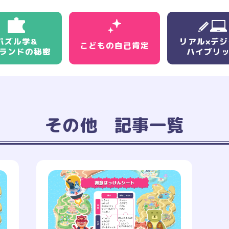
パズル学&
リアル×デジ
こどもの
自己肯定
ランドの秘密
ハイブリ
その他 記事一覧