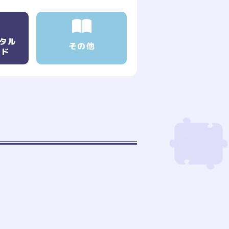
タル
その他
ッド